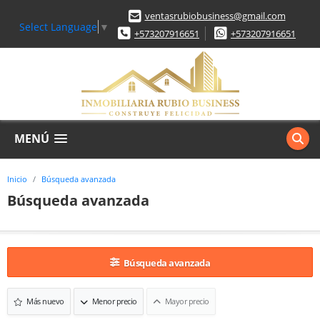
ventasrubiobusiness@gmail.com
Select Language
▼
+573207916651
+573207916651
MENÚ
Inicio
Búsqueda avanzada
Búsqueda avanzada
Búsqueda avanzada
Más nuevo
Menor precio
Mayor precio