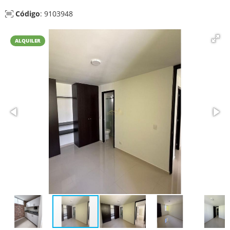
Código
: 9103948
ALQUILER