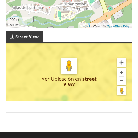
200 m
500 ft
Leaflet
| Wasi - ©
OpenStreetMap
Street View
Ver Ubicación
en
street
view