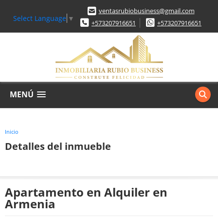
ventasrubiobusiness@gmail.com
Select Language
▼
+573207916651
+573207916651
MENÚ
Inicio
Detalles del inmueble
Apartamento en Alquiler en
Armenia