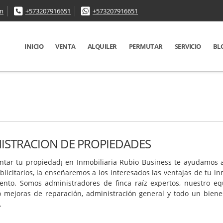
om
+573207916651
+573207916651
INICIO
VENTA
ALQUILER
PERMUTAR
SERVICIO
BL
ISTRACION DE PROPIEDADES
tar tu propiedad¡ en Inmobiliaria Rubio Business te ayudamos a
licitarios, la enseñaremos a los interesados las ventajas de tu i
ento. Somos administradores de finca raíz expertos, nuestro equ
 mejoras de reparación, administración general y todo un bienes
.