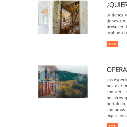
¿QUIE
Si tienes 
tienes un 
proyecto. 
acabados e
LEER
OPERA
Las experi
nos estre
conocer; e
nosotros 
portafolio
contamos 
experienci
LEER