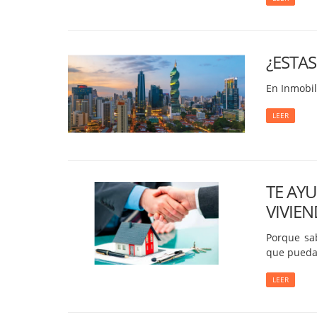
¿ESTA
En Inmobil
LEER
TE AY
VIVIE
Porque sa
que puedas
LEER