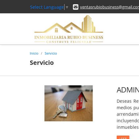
Select Language
▼
ventasrubiobusiness@gmail.c
Inicio
Servicio
Servicio
ADMIN
Deseas Ren
medios pub
arrendami
incluyendo
inmuebles
LEER