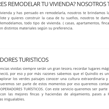
RES REMODELAR TU VIVIENDA? NOSOTROS 
vivienda y has pensado en remodelarla, nosotros te brindamos l
lote y quieres construir la casa de tu sueños, nosotros te damo
Remodelamos, todo tipo de vivienda. ( casas, apartamentos, fincas
n distintos materiales según su preferencia.
DORES TURISTICOS
encias vividas siempre serán un gran tesoro, recordar lugares mág
meció, por eso y por más razones sabemos que el Quindío es un
xplorar los verdes paisajes conocer una cultura extraordinaria y
queremos ser parte de estos momentos por eso queremos contar
, OPERADORES TURÍSTICOS. Con este servicio queremos ser parte d
con las mejores fincas y haciendas de alojamiento, pases a P
as inigualables.