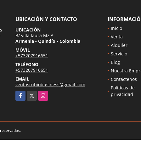
UBICACIÓN Y CONTACTO
INFORMACI
Inicio
s
UBICACIÓN
o
B/ villa laura Mz A
Venta
Armenia - Quindío - Colombia
Alquiler
MÓVIL
Servicio
+573207916651
Blog
TELÉFONO
+573207916651
Nuestra Empr
EMAIL
Contáctenos
ventasrubiobusiness@gmail.com
Políticas de
Facebook
X
Instagram
privacidad
 reservados.