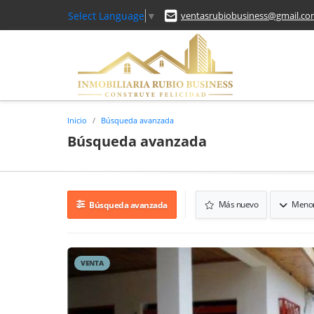
Select Language
▼
ventasrubiobusiness@gmail.c
Inicio
Búsqueda avanzada
Búsqueda avanzada
Más nuevo
Menor
Búsqueda avanzada
VENTA