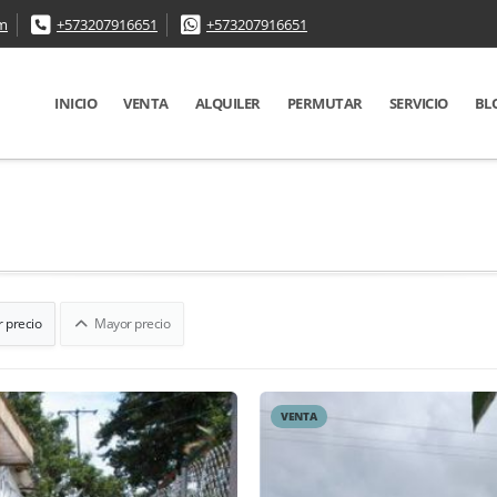
om
+573207916651
+573207916651
INICIO
VENTA
ALQUILER
PERMUTAR
SERVICIO
BL
 precio
Mayor precio
VENTA