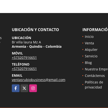
UBICACIÓN Y CONTACTO
INFORMACI
Inicio
s
UBICACIÓN
o
B/ villa laura Mz A
Venta
Armenia - Quindío - Colombia
Alquiler
MÓVIL
Servicio
+573207916651
Blog
TELÉFONO
+573207916651
Nuestra Empr
EMAIL
Contáctenos
ventasrubiobusiness@gmail.com
Políticas de
Facebook
X
Instagram
privacidad