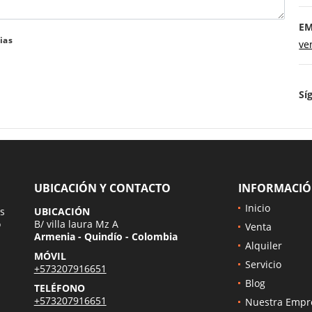
EM
ias
ve
Sí
UBICACIÓN Y CONTACTO
INFORMACI
Inicio
s
UBICACIÓN
o
B/ villa laura Mz A
Venta
Armenia - Quindío - Colombia
Alquiler
MÓVIL
Servicio
+573207916651
Blog
TELÉFONO
+573207916651
Nuestra Empr