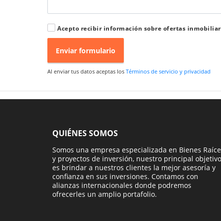
Acepto recibir información sobre ofertas inmobiliar
Enviar formulario
Al enviar tus datos aceptas los
Términos de servicio y privacidad
QUIÉNES SOMOS
Somos una empresa especializada en Bienes Raíce
y proyectos de inversión, nuestro principal objetiv
es brindar a nuestros clientes la mejor asesoría y
confianza en sus inversiones. Contamos con
alianzas internacionales donde podremos
ofrecerles un amplio portafolio.