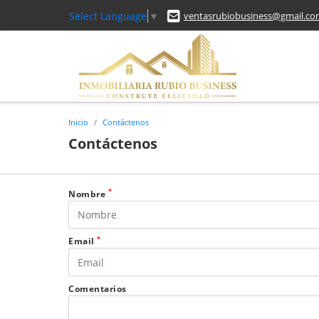
Select Language
▼
ventasrubiobusiness@gmail.c
Inicio
Contáctenos
Contáctenos
*
Nombre
*
Email
Comentarios