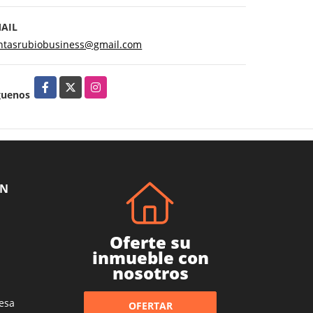
AIL
ntasrubiobusiness@gmail.com
Facebook
X
Instagram
guenos
ÓN
Oferte su
inmueble con
nosotros
esa
OFERTAR