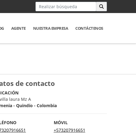
OG
AGENTE
NUESTRA EMPRESA
CONTÁCTENOS
atos de contacto
ICACIÓN
 villa laura Mz A
menia - Quindío - Colombia
LÉFONO
MÓVIL
73207916651
+573207916651