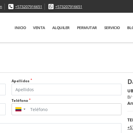
om
+573207916651
+573207916651
INICIO
VENTA
ALQUILER
PERMUTAR
SERVICIO
BL
D
*
Apellidos
UB
B/
*
Teléfono
Ar
▼
TE
+5