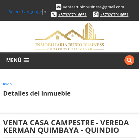
ventasrubiobusiness@gmail.com
Select Language
▼
+573207916651
+573207916651
MENÚ
Inicio
Detalles del inmueble
VENTA CASA CAMPESTRE - VEREDA
KERMAN QUIMBAYA - QUINDIO