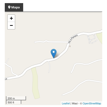
Mapa
+
−
200 m
500 ft
Leaflet
| Wasi - ©
OpenStreetMap