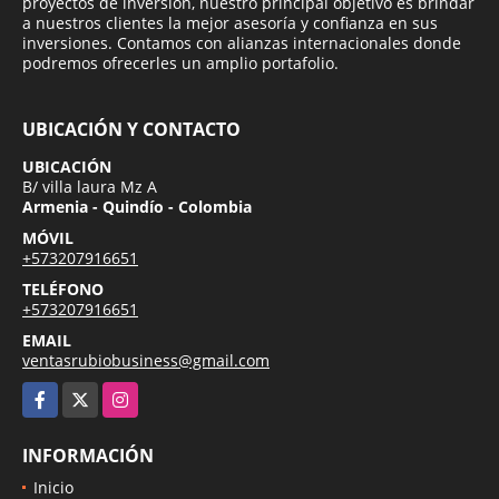
proyectos de inversión, nuestro principal objetivo es brindar
a nuestros clientes la mejor asesoría y confianza en sus
inversiones. Contamos con alianzas internacionales donde
podremos ofrecerles un amplio portafolio.
UBICACIÓN Y CONTACTO
UBICACIÓN
B/ villa laura Mz A
Armenia - Quindío - Colombia
MÓVIL
+573207916651
TELÉFONO
+573207916651
EMAIL
ventasrubiobusiness@gmail.com
Facebook
X
Instagram
INFORMACIÓN
Inicio