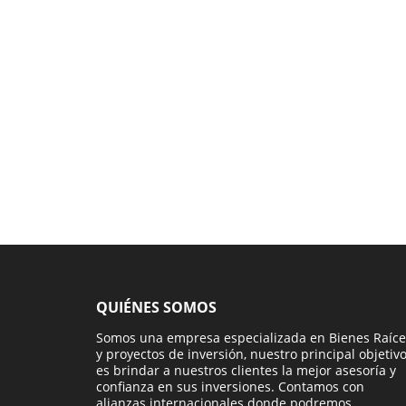
QUIÉNES SOMOS
Somos una empresa especializada en Bienes Raíce
y proyectos de inversión, nuestro principal objetiv
es brindar a nuestros clientes la mejor asesoría y
confianza en sus inversiones. Contamos con
alianzas internacionales donde podremos