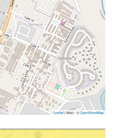
Leaflet
| Wasi - ©
OpenStreetMap