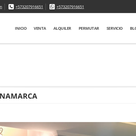
om
+573207916651
+573207916651
INICIO
VENTA
ALQUILER
PERMUTAR
SERVICIO
BL
DINAMARCA