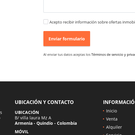
Acepto recibir información sobre ofertas inmobil
Enviar formulario
Al enviar tus datos aceptas los
Términos de servicio y priv
UBICACIÓN Y CONTACTO
INFORMACI
Inicio
s
UBICACIÓN
o
B/ villa laura Mz A
Venta
Armenia - Quindío - Colombia
Alquiler
MÓVIL