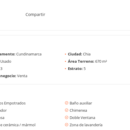
Compartir
amento:
Cundinamarca
Ciudad:
Chia
Usado
Área Terreno:
670 m²
3
Estrato:
5
 negocio:
Venta
os Empotrados
Baño auxiliar
ador
Chimenea
nsa
Doble Ventana
de cerámica / mármol
Zona de lavandería