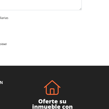
iarias
acidad
ÓN
Oferte su
inmueble con