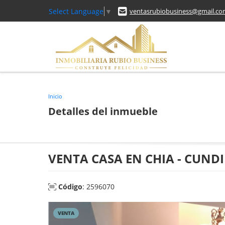
Select Language
▼
ventasrubiobusiness@gmail.c
Inicio
Detalles del inmueble
VENTA CASA EN CHIA - CUN
Código
: 2596070
VENTA