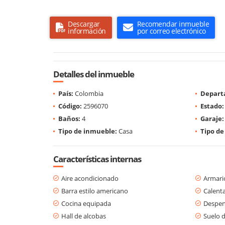
Descargar
Recomendar inmueble
información
por correo electrónico
Detalles del inmueble
País:
Colombia
Depart
Código:
2596070
Estado:
Baños:
4
Garaje:
Tipo de inmueble:
Casa
Tipo de
Características internas
Aire acondicionado
Armari
Barra estilo americano
Calent
Cocina equipada
Despe
Hall de alcobas
Suelo 