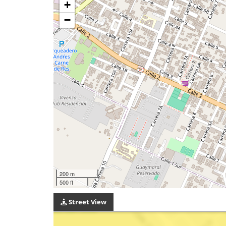
+
−
200 m
500 ft
Street View