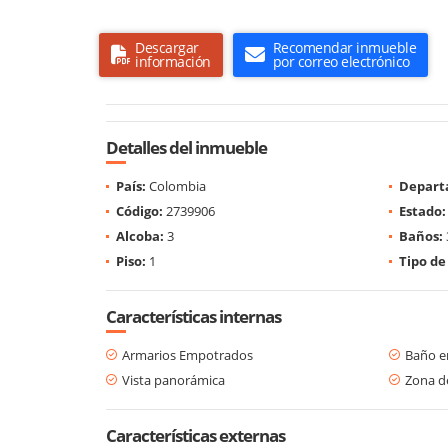
Descargar
Recomendar inmueble
información
por correo electrónico
Detalles del inmueble
País:
Colombia
Depart
Código:
2739906
Estado:
Alcoba:
3
Baños:
Piso:
1
Tipo de
Características internas
Armarios Empotrados
Baño en
Vista panorámica
Zona d
Características externas