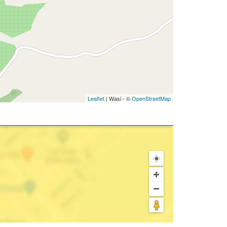
Leaflet
| Wasi - ©
OpenStreetMap