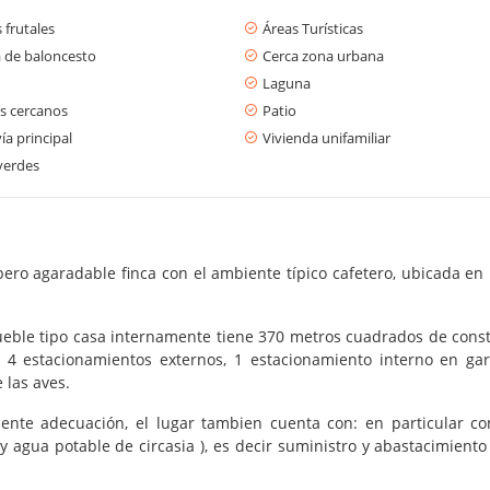
 frutales
Áreas Turísticas
 de baloncesto
Cerca zona urbana
Laguna
s cercanos
Patio
ía principal
Vivienda unifamiliar
verdes
a pero agaradable finca con el ambiente típico cafetero, ubicada en
eble tipo casa internamente tiene 370 metros cuadrados de constr
 4 estacionamientos externos, 1 estacionamiento interno en gara
 las aves.
ente adecuación, el lugar tambien cuenta con: en particular co
y agua potable de circasia ), es decir suministro y abastacimien