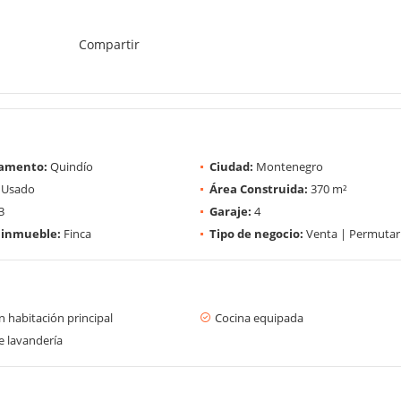
Compartir
amento:
Quindío
Ciudad:
Montenegro
Usado
Área Construida:
370 m²
3
Garaje:
4
 inmueble:
Finca
Tipo de negocio:
Venta | Permutar
 habitación principal
Cocina equipada
e lavandería