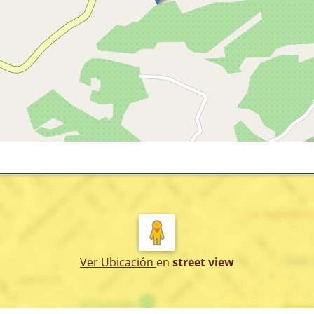
Ver Ubicación
en
street view