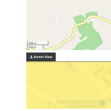
200 m
500 ft
Street View