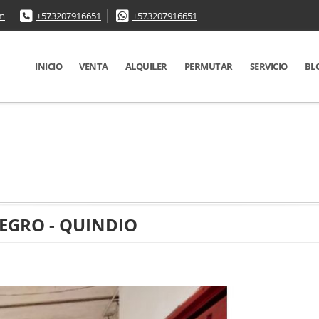
om
+573207916651
+573207916651
INICIO
VENTA
ALQUILER
PERMUTAR
SERVICIO
BL
EGRO - QUINDIO