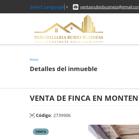
Select Language
▼
ventasrubiobusiness@gmail.c
Inicio
Detalles del inmueble
VENTA DE FINCA EN MONTEN
Código
: 2739906
VENTA