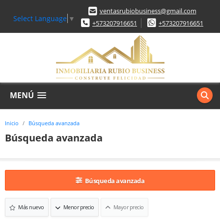
ventasrubiobusiness@gmail.com
Select Language
▼
+573207916651
+573207916651
MENÚ
Inicio
Búsqueda avanzada
Búsqueda avanzada
Búsqueda avanzada
Más nuevo
Menor precio
Mayor precio