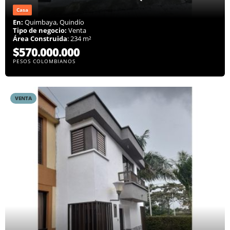
Casa
En:
Quimbaya, Quindío
Tipo de negocio:
Venta
Área Construida
: 234 m²
$570.000.000
PESOS COLOMBIANOS
VENTA